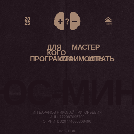
20
25
ДЛЯ
МАСТЕР
КОГО
ПРОГРАММА
СТОИМОСТЬ
ИГРАТЬ
ЮС-МИН
ИП БАРАНОВ НИКОЛАЙ ГРИГОРЬЕВИЧ
ИНН: 772087095700
ОГРНИП: 320774600368496
политика