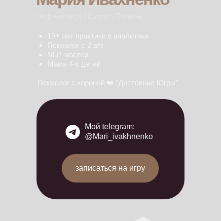
Нефтеюганск / Сургут / Тюмень
15+ лет практики в аналитике
Психолог с 2 в/о
NLP-мастер
Мама 4-х детей
Психолог с короной 👑 "Достояние Югры"
Мой telegram:
@Mari_ivakhnenko
записаться на игру