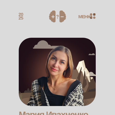
20
МЕНЮ
25
Мария Ивахненко