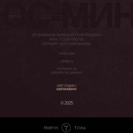
ЮС-МИН
ИП БАРАНОВ НИКОЛАЙ ГРИГОРЬЕВИЧ
ИНН: 772087095700
ОГРНИП: 320774600368496
политика
оферта
согласие на
обработку данных
© 2025
Tilda
Made on