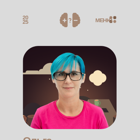
20
МЕНЮ
25