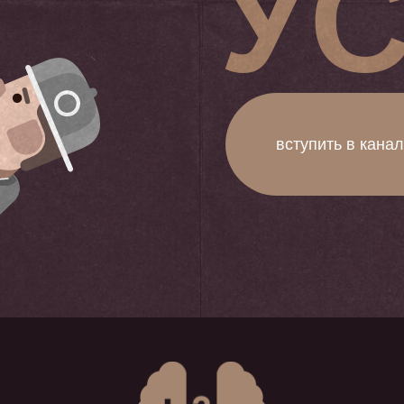
У
вступить в канал