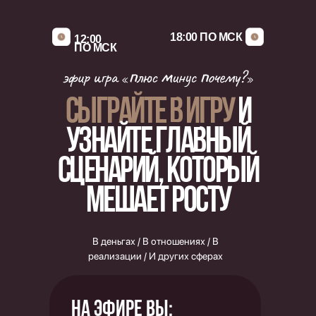
18:00 ПО МСК
12:00
ПО МСК
Сыграйте в игру
и
узнайте главный
сценарий, который
мешает росту
В деньгах / В отношениях / В
реализации / И других сферах
На эфире ВЫ: